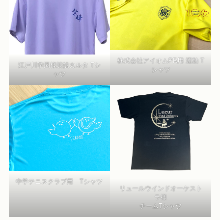
株式会社アイオムPR用 運動 T
江戸川学園様競技カルタ Tシ
シャツ
ャツ
中学テニスクラブ用 Tシャツ
リュールウインドオーケスト
ラ様
チームTシャツ