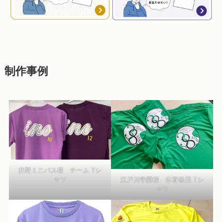
制作事例
井野ミニバス様 チーム Tシ
ャツ
江戸川学園様 体育祭用 Tシ
ャツ