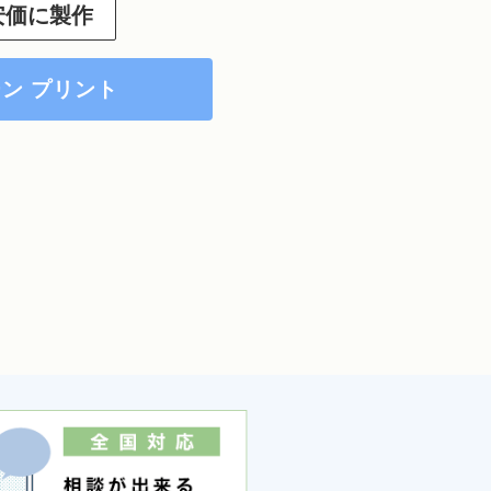
安価に製作
ン プリント