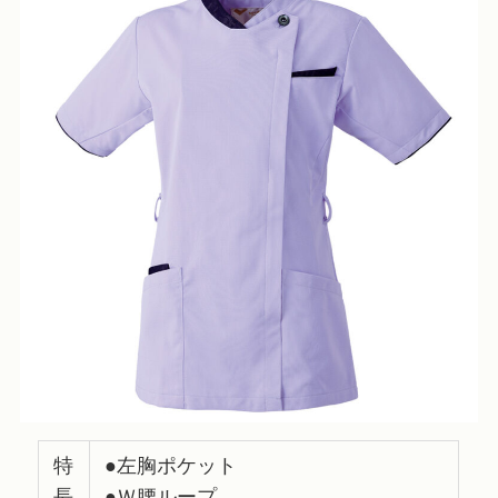
特
●左胸ポケット
長
●Ｗ腰ループ