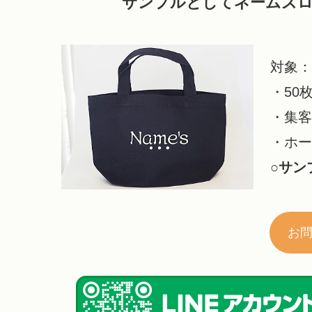
サンプルとしてネームズ
対象
・50
・集
・ホ
○サン
お